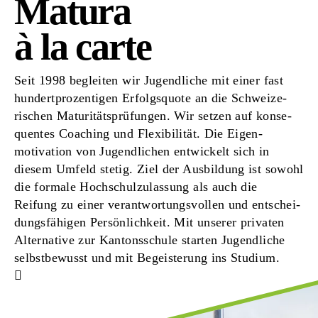
Matura
à la carte
Seit 1998 begleiten wir Jugendliche mit einer fast
hundert­prozentigen Erfolgs­quote an die Schweize­
rischen Maturitäts­prüfungen. Wir setzen auf konse­
quentes Coaching und Flexibilität. Die Eigen­
motivation von Jugend­lichen entwickelt sich in
diesem Umfeld stetig. Ziel der Ausbildung ist sowohl
die formale Hochschul­zulassung als auch die
Reifung zu einer verant­wortungs­vollen und entschei­
dungs­fähigen Persön­lichkeit.
Mit unserer privaten
Alternative zur Kantons­schule starten Jugend­liche
selbst­bewusst und mit Begeis­terung ins Studium.