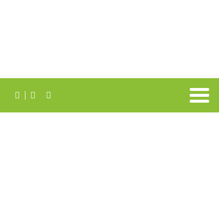


