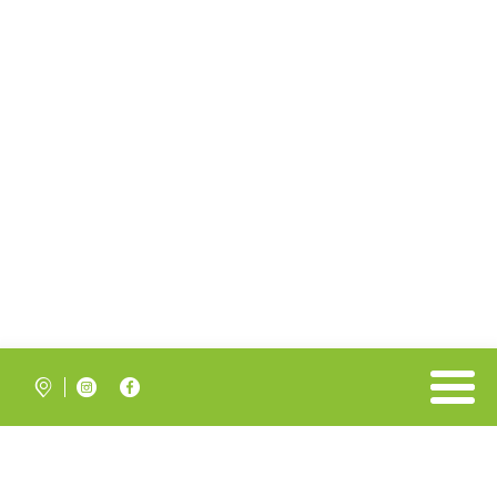


