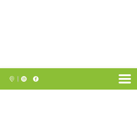


