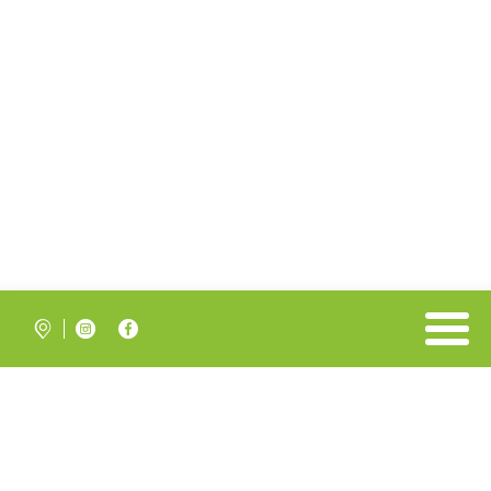


