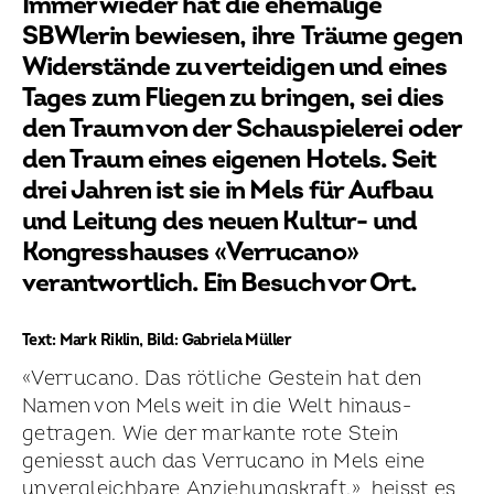
Immer wieder hat die ehemalige
SBWlerin bewiesen, ihre Träume gegen
Widerstände zu verteidigen und eines
Tages zum Fliegen zu bringen, sei dies
den Traum von der Schau­spielerei oder
den Traum eines eigenen Hotels. Seit
drei Jahren ist sie in Mels für Aufbau
und Leitung des neuen Kultur- und
Kongresshauses «Verrucano»
verantwortlich. Ein Besuch vor Ort.
Text: Mark Riklin, Bild: Gabriela Müller
«Verrucano. Das rötliche Gestein hat den
Namen von Mels weit in die Welt hinaus­
getragen. Wie der markante rote Stein
geniesst auch das Verrucano in Mels eine
unver­gleichbare Anziehungskraft.», heisst es