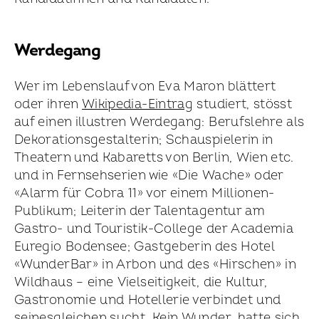
Werdegang
Wer im Lebenslauf von Eva Maron blättert
oder ihren
Wikipedia-Eintrag
studiert, stösst
auf einen illustren Werdegang: Berufslehre als
Dekorations­gestalterin; Schauspielerin in
Theatern und Kabaretts von Berlin, Wien etc.
und in Fernseh­serien wie «Die Wache» oder
«Alarm für Cobra 11» vor einem Millionen-
Publikum; Leiterin der Talentagentur am
Gastro- und Touristik-College der Academia
Euregio Bodensee; Gastgeberin des Hotel
«WunderBar» in Arbon und des «Hirschen» in
Wildhaus – eine Vielseitigkeit, die Kultur,
Gastronomie und Hotellerie verbindet und
seines­gleichen sucht. Kein Wunder, hatte sich