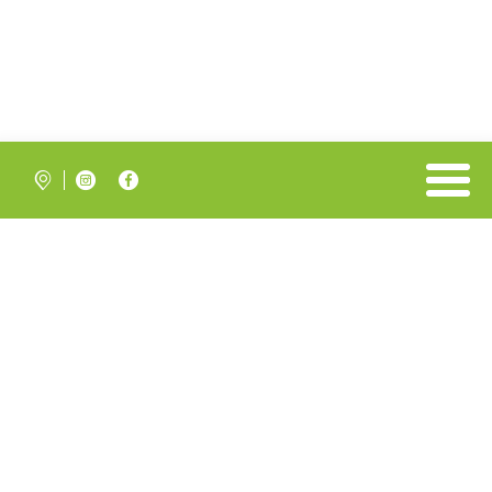


