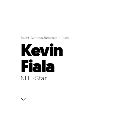
Talent-Campus Zürichsee
Team
Kevin
Fiala
NHL-Star