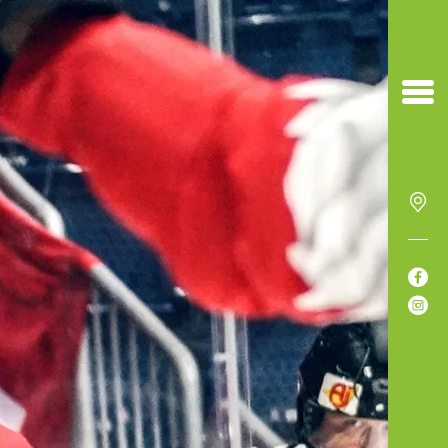


